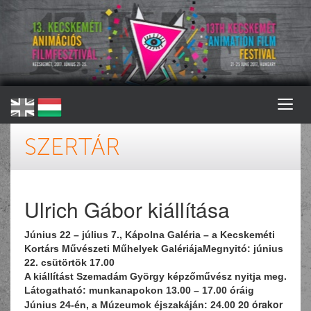
SZERTÁR
Ulrich Gábor kiállítása
Június 22 – július 7., Kápolna Galéria – a Kecskeméti
Kortárs Művészeti Műhelyek Galériája
Megnyitó: június
22. csütörtök 17.00
A kiállítást Szemadám György képzőművész nyitja meg.
Látogatható: munkanapokon 13.00 – 17.00 óráig
20 órakor
Június 24-én, a Múzeumok éjszakáján: 24.00