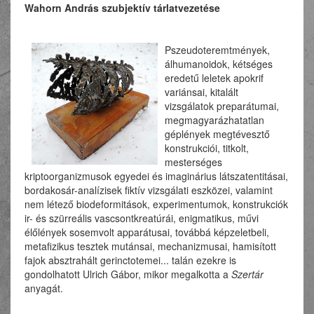
Wahorn András szubjektív tárlatvezetése
Pszeudote
remtmények,
álhumanoidok, kétséges
eredetű leletek apokrif
variánsai, kitalált
vizsgálatok preparátumai,
megmagyarázhatatlan
géplények megtévesztő
konstrukciói, titkolt,
mesterséges
kriptoorganizmusok egyedei és imaginárius látszatentitásai,
bordakosár-analízisek fiktív vizsgálati eszközei, valamint
nem létező biodeformitások, experimentumok, konstrukciók
ir- és szürreális vascsontkreatúrái, enigmatikus, művi
élőlények sosemvolt apparátusai, továbbá képzeletbeli,
metafizikus tesztek mutánsai, mechanizmusai, hamisított
fajok absztrahált gerinctotemei... talán ezekre is
gondolhatott Ulrich Gábor, mikor megalkotta a
Szertár
anyagát.