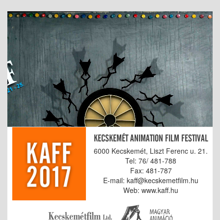
KECSKEMÉT ANIMATION FILM FESTIVAL
6000 Kecskemét, Liszt Ferenc u. 21.
Tel: 76/ 481-788
Fax: 481-787
E-mail: kaff@kecskemetfilm.hu
Web: www.kaff.hu