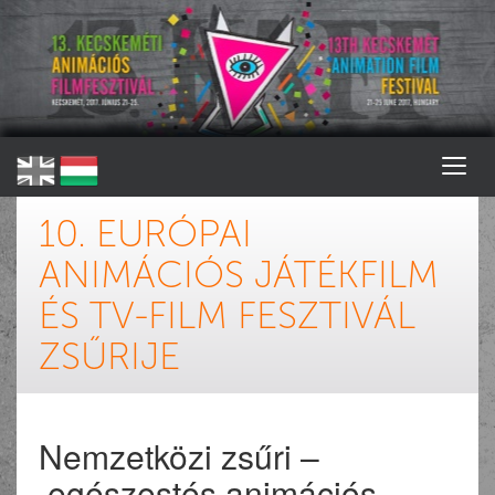
10. EURÓPAI
ANIMÁCIÓS JÁTÉKFILM
ÉS TV-FILM FESZTIVÁL
ZSŰRIJE
Nemzetközi zsűri –
egészestés animációs