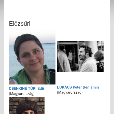
Előzsűri
LUKÁCS Péter Benjámin
CSENKINÉ TÚRI Edit
(Magyarország)
(Magyarország)