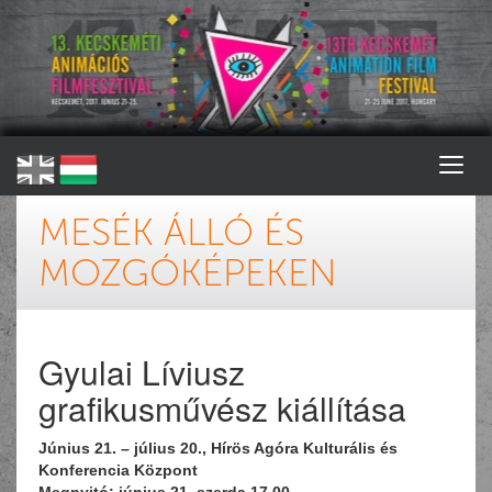
MESÉK ÁLLÓ ÉS
MOZGÓKÉPEKEN
Gyulai Líviusz
grafikusművész kiállítása
Június 21. – július 20., Hírös Agóra Kulturális és
Konferencia Központ