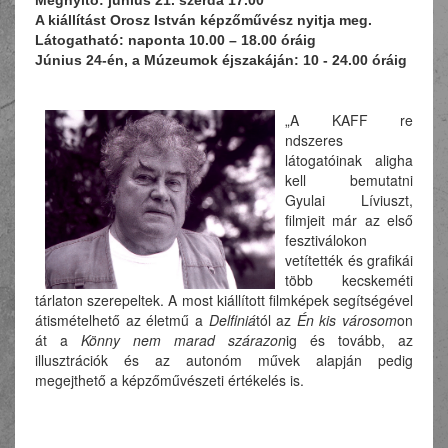
Megnyitó: június 21. szerda 17.00
A kiállítást Orosz István képzőművész nyitja meg.
Látogatható: naponta 10.00 – 18.00 óráig
Június 24-én, a Múzeumok éjszakáján: 10 - 24.00 óráig
„A KAFF re
ndszeres
látogatóinak aligha
kell bemutatni
Gyulai Líviuszt,
filmjeit már az első
fesztiválokon
vetítették és grafikái
több kecskeméti
tárlaton szerepeltek. A most kiállított filmképek segítségével
átismételhető az életmű a
Delfiniá
tól az
Én kis városom
on
át a
Könny nem marad szárazon
ig és tovább, az
illusztrációk és az autonóm művek alapján pedig
megejthető a képzőművészeti értékelés is.