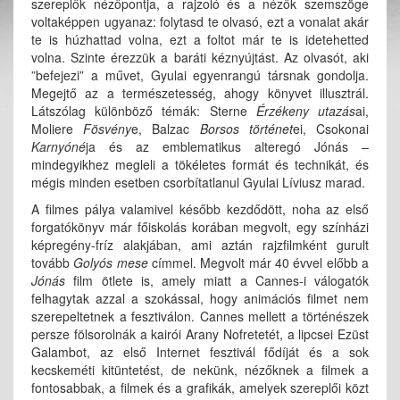
szereplők nézőpontja, a rajzoló és a nézők szemszöge
voltaképpen ugyanaz: folytasd te olvasó, ezt a vonalat akár
te is húzhattad volna, ezt a foltot már te is idetehetted
volna. Szinte érezzük a baráti kéznyújtást. Az olvasót, aki
”befejezi” a művet, Gyulai egyenrangú társnak gondolja.
Megejtő az a természetesség, ahogy könyvet illusztrál.
Látszólag különböző témák: Sterne
Érzékeny utazás
ai,
Moliere
Fösvény
e, Balzac
Borsos történet
ei, Csokonai
Karnyóné
ja és az emblematikus alteregó Jónás –
mindegyikhez megleli a tökéletes formát és technikát, és
mégis minden esetben csorbítatlanul Gyulai Líviusz marad.
A filmes pálya valamivel később kezdődött, noha az első
forgatókönyv már főiskolás korában megvolt, egy színházi
képregény-fríz alakjában, ami aztán rajzfilmként gurult
tovább
Golyós mese
címmel. Megvolt már 40 évvel előbb a
Jónás
film ötlete is, amely miatt a Cannes-i válogatók
felhagytak azzal a szokással, hogy animációs filmet nem
szerepeltetnek a fesztiválon. Cannes mellett a történészek
persze fölsorolnák a kairói Arany Nofretetét, a lipcsei Ezüst
Galambot, az első Internet fesztivál fődíját és a sok
kecskeméti kitüntetést, de nekünk, nézőknek a filmek a
fontosabbak, a filmek és a grafikák, amelyek szereplői közt