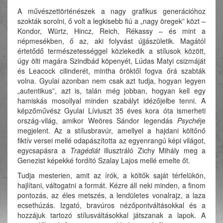
A művészettörténészek a nagy grafikus generációhoz
szokták sorolni, ő volt a legkisebb fiú a „nagy öregek” közt –
Kondor, Würtz, Hincz, Reich, Rékassy – és mint a
népmesékben, ő az, aki folyvást újjászületik. Magától
értetődő természetességgel közlekedik a stílusok között,
úgy ölti magára Szindbád köpenyét, Lúdas Matyi csizmáját
és Leacock cilinderét, mintha öröktől fogva őrá szabták
volna. Gyulai azonban nem csak azt tudja, hogyan legyen
„autentikus”, azt is, talán még jobban, hogyan kell egy
hamiskás mosollyal minden szabályt idézőjelbe tenni. A
képzőművész Gyulai Líviuszt 35 éves kora óta ismerheti
ország-világ, amikor Weöres Sándor legendás
Psyché
je
megjelent. Az a stílusbravúr, amellyel a hajdani költőnő
fiktív versei mellé odapászította az egyenrangú képi világot,
egycsapásra a
Tragédiát
illusztráló Zichy Mihály meg a
Genezist képekké fordító Szalay Lajos mellé emelte őt.
Tudja mesterien, amit az írók, a költők saját térfelükön,
hajlítani, váltogatni a formát. Kézre áll neki minden, a finom
pontozás, az éles metszés, a lendületes vonalrajz, a laza
ecsethúzás. Izgató, bravúros nézőpontváltásokkal és a
hozzájuk tartozó stílusváltásokkal játszanak a lapok. A