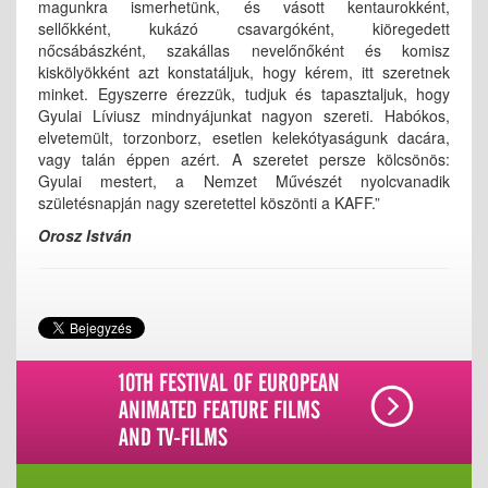
magunkra ismerhetünk, és vásott kentaurokként,
sellőkként, kukázó csavargóként, kiöregedett
nőcsábászként, szakállas nevelőnőként és komisz
kiskölyökként azt konstatáljuk, hogy kérem, itt szeretnek
minket. Egyszerre érezzük, tudjuk és tapasztaljuk, hogy
Gyulai Líviusz mindnyájunkat nagyon szereti. Habókos,
elvetemült, torzonborz, esetlen kelekótyaságunk dacára,
vagy talán éppen azért. A szeretet persze kölcsönös:
Gyulai mestert, a Nemzet Művészét nyolcvanadik
születésnapján nagy szeretettel köszönti a KAFF.”
Orosz István
10TH FESTIVAL OF EUROPEAN
ANIMATED FEATURE FILMS
AND TV-FILMS